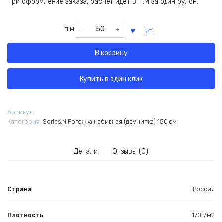
При оформление заказа, расчет идет в П.М за один рулон.
Количество
п.м.
товара
Рогожка
В корзину
"Новогодняя
сказка"
(от
Купить в один клик
производителя)
Артикул:
Категория:
Series.N Рогожка набивная (двунитка) 150 см
Детали
Отзывы (0)
Страна
Россия
Плотность
170г/м2