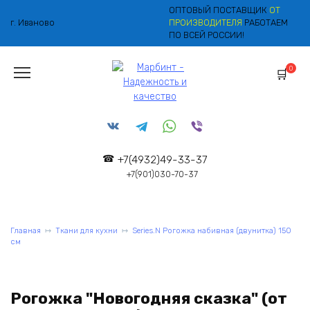
Перейти
ОПТОВЫЙ ПОСТАВЩИК
ОТ
к
г. Иваново
ПРОИЗВОДИТЕЛЯ
РАБОТАЕМ
содержанию
ПО ВСЕЙ РОССИИ!
0
+7(4932)49-33-37
+7(901)030-70-37
Главная
Ткани для кухни
Series.N Рогожка набивная (двунитка) 150
см
Рогожка "Новогодняя сказка" (от