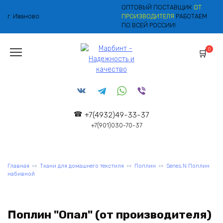
Перейти
ОПТОВЫЙ ПОСТАВЩИК
ОТ
к
г. Иваново
ПРОИЗВОДИТЕЛЯ
РАБОТАЕМ
содержанию
ПО ВСЕЙ РОССИИ!
0
+7(4932)49-33-37
+7(901)030-70-37
Главная
Ткани для домашнего текстиля
Поплин
Series.N Поплин
набивной
Поплин "Опал" (от производителя)