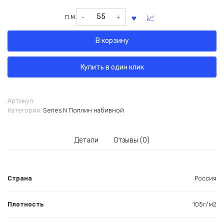
Количество
п.м.
товара
Поплин
В корзину
"Опал"
(от
производителя)
Купить в один клик
Артикул:
Категория:
Series.N Поплин набивной
Детали
Отзывы (0)
Страна
Россия
Плотность
105г/м2