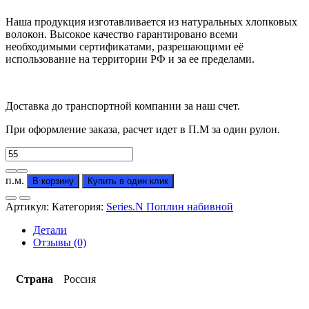
Наша продукция изготавливается из натуральных хлопковых
волокон. Высокое качество гарантировано всеми
необходимыми сертификатами, разрешающими её
использование на территории РФ и за ее пределами.
Доставка до транспортной компании за наш счет.
При оформление заказа, расчет идет в П.М за один рулон.
Количество
товара
Поплин
п.м.
В корзину
Купить в один клик
компаньон
к
Артикул:
Категория:
Series.N Поплин набивной
марсианка
"Фактура
Детали
гладье"
Отзывы (0)
(от
производителя)
Страна
Россия