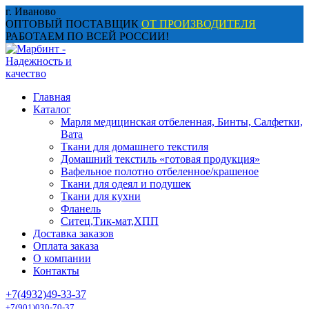
Перейти
г. Иваново
к
ОПТОВЫЙ ПОСТАВЩИК
ОТ ПРОИЗВОДИТЕЛЯ
содержанию
РАБОТАЕМ ПО ВСЕЙ РОССИИ!
Главная
Каталог
Марля медицинская отбеленная, Бинты, Салфетки,
Вата
Ткани для домашнего текстиля
Домашний текстиль «готовая продукция»
Вафельное полотно отбеленное/крашеное
Ткани для одеял и подушек
Ткани для кухни
Фланель
Ситец,Тик-мат,ХПП
Доставка заказов
Оплата заказа
О компании
Контакты
+7(4932)49-33-37
+7(901)030-70-37