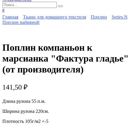
Search
for:
0
Главная
Ткани для домашнего текстиля
Поплин
Series.N
Поплин набивной
Поплин компаньон к
марсианка "Фактура гладье"
(от производителя)
141,50
₽
Длина рулона 55 п.м.
Ширина рулона 220см.
Плотность 105г/м2 +-5