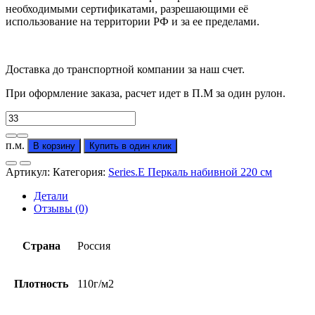
необходимыми сертификатами, разрешающими её
использование на территории РФ и за ее пределами.
Доставка до транспортной компании за наш счет.
При оформление заказа, расчет идет в П.М за один рулон.
Количество
товара
Перкаль
п.м.
В корзину
Купить в один клик
"Оттиск"
(от
Артикул:
Категория:
Series.E Перкаль набивной 220 см
производителя)
Детали
Отзывы (0)
Страна
Россия
Плотность
110г/м2