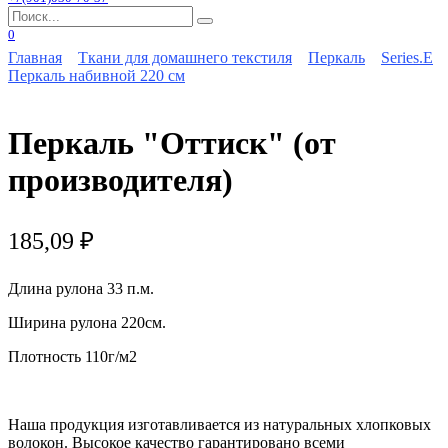
Search
for:
0
Главная
Ткани для домашнего текстиля
Перкаль
Series.E
Перкаль набивной 220 см
Перкаль "Оттиск" (от
производителя)
185,09
₽
Длина рулона 33 п.м.
Ширина рулона 220см.
Плотность 110г/м2
Наша продукция изготавливается из натуральных хлопковых
волокон. Высокое качество гарантировано всеми