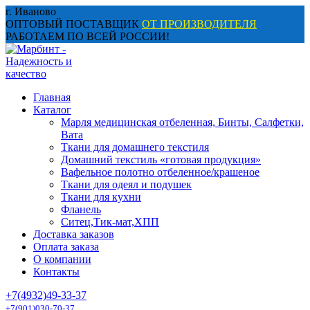
Перейти
г. Иваново
к
ОПТОВЫЙ ПОСТАВЩИК
ОТ ПРОИЗВОДИТЕЛЯ
содержанию
РАБОТАЕМ ПО ВСЕЙ РОССИИ!
Главная
Каталог
Марля медицинская отбеленная, Бинты, Салфетки,
Вата
Ткани для домашнего текстиля
Домашний текстиль «готовая продукция»
Вафельное полотно отбеленное/крашеное
Ткани для одеял и подушек
Ткани для кухни
Фланель
Ситец,Тик-мат,ХПП
Доставка заказов
Оплата заказа
О компании
Контакты
+7(4932)49-33-37
+7(901)030-70-37