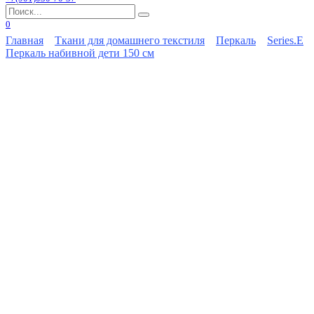
Search
for:
0
Главная
Ткани для домашнего текстиля
Перкаль
Series.E
Перкаль набивной дети 150 см