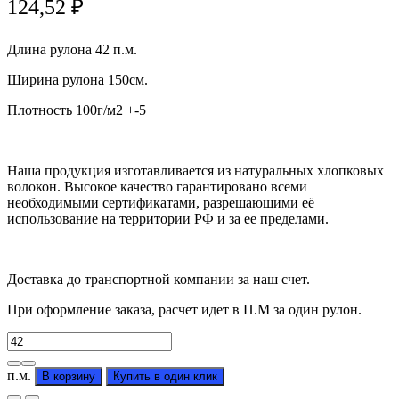
124,52
₽
Длина рулона 42 п.м.
Ширина рулона 150см.
Плотность 100г/м2 +-5
Наша продукция изготавливается из натуральных хлопковых
волокон. Высокое качество гарантировано всеми
необходимыми сертификатами, разрешающими её
использование на территории РФ и за ее пределами.
Доставка до транспортной компании за наш счет.
При оформление заказа, расчет идет в П.М за один рулон.
Количество
товара
Перкаль
п.м.
В корзину
Купить в один клик
"Лесные