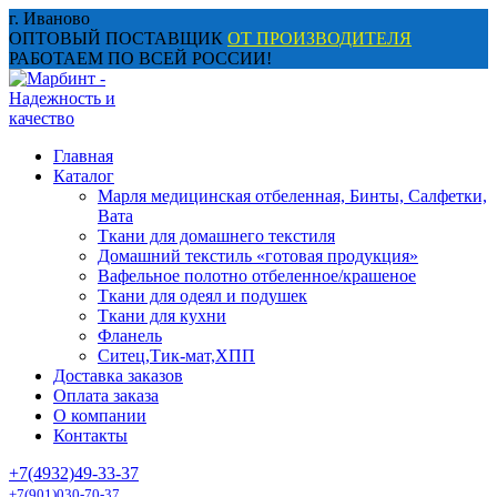
Перейти
г. Иваново
к
ОПТОВЫЙ ПОСТАВЩИК
ОТ ПРОИЗВОДИТЕЛЯ
содержанию
РАБОТАЕМ ПО ВСЕЙ РОССИИ!
Главная
Каталог
Марля медицинская отбеленная, Бинты, Салфетки,
Вата
Ткани для домашнего текстиля
Домашний текстиль «готовая продукция»
Вафельное полотно отбеленное/крашеное
Ткани для одеял и подушек
Ткани для кухни
Фланель
Ситец,Тик-мат,ХПП
Доставка заказов
Оплата заказа
О компании
Контакты
+7(4932)49-33-37
+7(901)030-70-37