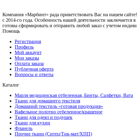
Компания «Марбинт» рада приветствовать Вас на нашем сайте!
с 2014-го года. Особенность нашей деятельности заключается 
готовы сформировать и отправить любой заказ с учетом индив
Помощь
Регистрация
Профиль
Мой аккаунт
Мои заказы
Оплата заказа
Публичная оферта
Вопросы и ответы
Каталог
Марля медицинская отбеленная, Бинты, Салфетки, Вата
Ткани для домашнего текстиля
Домашний текстиль «готовая продукция»
Вафельное полотно отбеленное/крашеное
Ткани для одеял и подушек
Ткани для кухни
Фланель
Прочие ткани (Ситец/Тик-мат/ХПП)