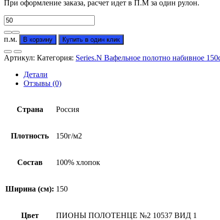
При оформление заказа, расчет идет в П.М за один рулон.
Количество
товара
Вафельное
п.м.
В корзину
Купить в один клик
полотно
"Пион"
Артикул:
Категория:
Series.N Вафельное полотно набивное 150
(от
производителя)
Детали
Отзывы (0)
Страна
Россия
Плотность
150г/м2
Состав
100% хлопок
Ширина (см):
150
Цвет
ПИОНЫ ПОЛОТЕНЦЕ №2 10537 ВИД 1