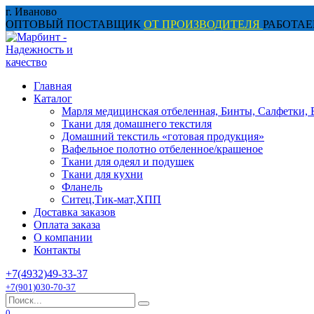
Перейти
г. Иваново
к
ОПТОВЫЙ ПОСТАВЩИК
ОТ ПРОИЗВОДИТЕЛЯ
РАБОТАЕ
содержанию
Главная
Каталог
Марля медицинская отбеленная, Бинты, Салфетки, 
Ткани для домашнего текстиля
Домашний текстиль «готовая продукция»
Вафельное полотно отбеленное/крашеное
Ткани для одеял и подушек
Ткани для кухни
Фланель
Ситец,Тик-мат,ХПП
Доставка заказов
Оплата заказа
О компании
Контакты
+7(4932)49-33-37
+7(901)030-70-37
Search
for:
0