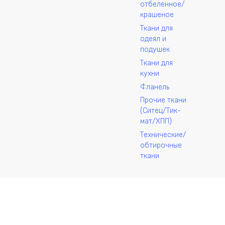
отбеленное/
В корзину
В корзину
крашеное
Купить в один клик
Купить в один клик
гожка «Пиония» (от
Рогожка «Пиония» (о
Ткани для
оизводителя)
производителя)
одеял и
подушек
,50
₽
170,50
₽
Ткани для
кухни
Фланель
Прочие ткани
(Ситец/Тик-
мат/ХПП)
Технические/
обтирочные
ткани
ормации запрещено. Информация на сайте не является публично