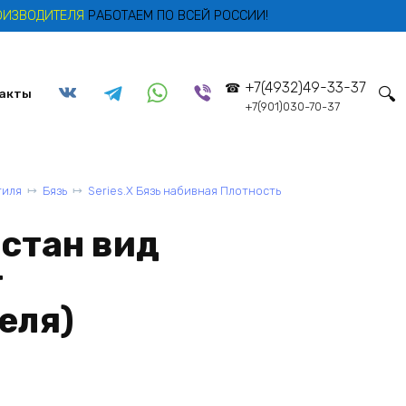
ОИЗВОДИТЕЛЯ
РАБОТАЕМ ПО ВСЕЙ РОССИИ!
+7(4932)49-33-37
акты
+7(901)030-70-37
тиля
Бязь
Series.X Бязь набивная Плотность
стан вид
т
еля)