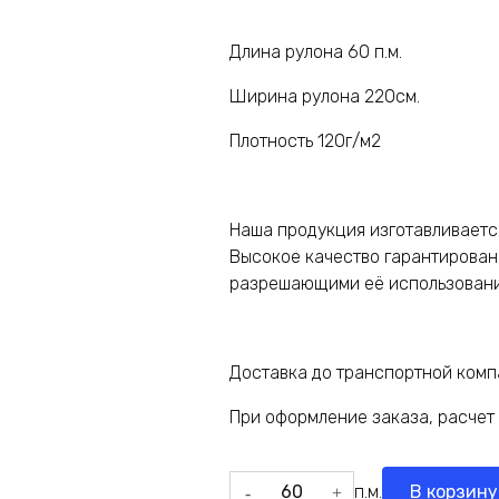
Длина рулона 60 п.м.
Ширина рулона 220см.
Плотность 120г/м2
Наша продукция изготавливается
Высокое качество гарантирова
разрешающими её использование
Доставка до транспортной компа
При оформление заказа, расчет и
Количество
п.м.
В корзину