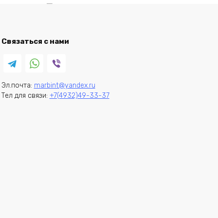
В корзину
Связаться с нами
Бязь Узбекистан вид
Купить в один клик
«6005/2» (от
производителя)
Эл.почта:
marbint@yandex.ru
127,50
₽
Тел для связи:
+7(4932)49-33-37