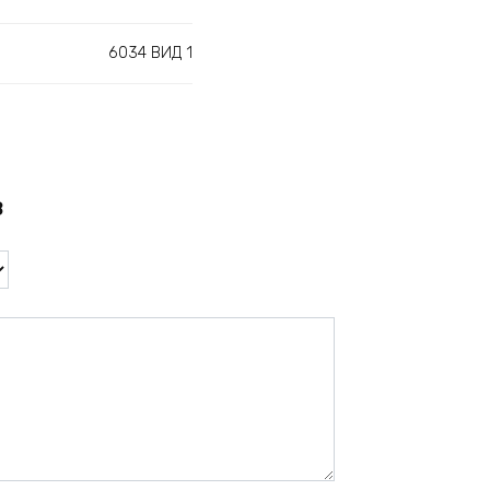
6034 ВИД 1
в