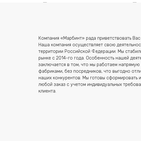
В корзину
Бязь Узбекистан вид
Бя
Купить в один клик
Компания «Марбинт» рада приветствовать Вас 
«6006/1» (от
«6
Наша компания осуществляет свою деятельнос
производителя)
пр
территории Российской Федерации. Мы стабил
127,50
₽
127
рынке с 2014-го года. Особенность нашей деят
заключается в том, что мы работаем напрямую
фабриками, без посредников, что выгодно отли
наших конкурентов. Мы готовы сформировать и
любой заказ с учетом индивидуальных требов
Недавно просмотрен
клиента.