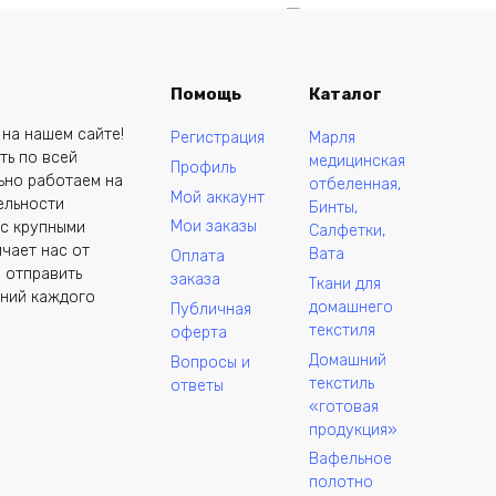
В корзину
В корзину
Помощь
Каталог
зь Узбекистан вид
Бязь Узбекистан вид
Купить в один клик
Купить в один клик
на нашем сайте!
Регистрация
Марля
013/1» (от
«6010/1» (от
ть по всей
медицинская
Профиль
оизводителя)
производителя)
ьно работаем на
отбеленная,
Мой аккаунт
,50
₽
127,50
₽
ельности
Бинты,
Мои заказы
 с крупными
Салфетки,
чает нас от
Вата
Оплата
 отправить
заказа
Ткани для
аний каждого
домашнего
ные товары
Публичная
текстиля
оферта
Домашний
Вопросы и
текстиль
ответы
«готовая
продукция»
Вафельное
полотно