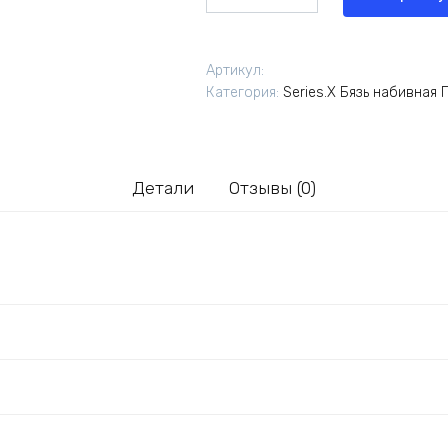
товара
Бязь
Узбекистан
Артикул:
вид
Категория:
Series.X Бязь набивная
"6034/1"
(от
производителя)
Детали
Отзывы (0)