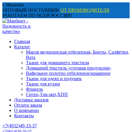
Перейти
г. Иваново
к
ОПТОВЫЙ ПОСТАВЩИК
ОТ ПРОИЗВОДИТЕЛЯ
содержанию
РАБОТАЕМ ПО ВСЕЙ РОССИИ!
Главная
Каталог
Марля медицинская отбеленная, Бинты, Салфетки,
Вата
Ткани для домашнего текстиля
Домашний текстиль «готовая продукция»
Вафельное полотно отбеленное/крашеное
Ткани для одеял и подушек
Ткани для кухни
Фланель
Ситец,Тик-мат,ХПП
Доставка заказов
Оплата заказа
О компании
Контакты
+7(4932)49-33-37
+7(901)030-70-37