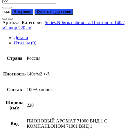
товара
Бязь
п.м.
В корзину
Купить в один клик
"Пионовый
аромат"
Артикул:
Категория:
Series.N Бязь набивная. Плотность 140г/
вид
м2 шир.220 см
с
компаньоном
Детали
(от
Отзывы (0)
производителя)
Страна
Россия
Плотность
140г/м2 +-5
Состав
100% хлопок
Ширина
220
(см):
ПИОНОВЫЙ АРОМАТ 71000 ВИД 1 С
Вид
КОМПАНЬОНОМ 71001 ВИД 1