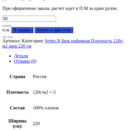
При оформление заказа, расчет идет в П.М за один рулон.
Количество
товара
Бязь
п.м.
В корзину
Купить в один клик
Компаньон
к
Артикул:
Категория:
Series.N Бязь набивная Плотность 120г/
"Гранд"
м2 шир.220 см
(от
производителя)
Детали
Отзывы (0)
Страна
Россия
Плотность
120г/м2 +-5
Состав
100% хлопок
Ширина
220
(см):