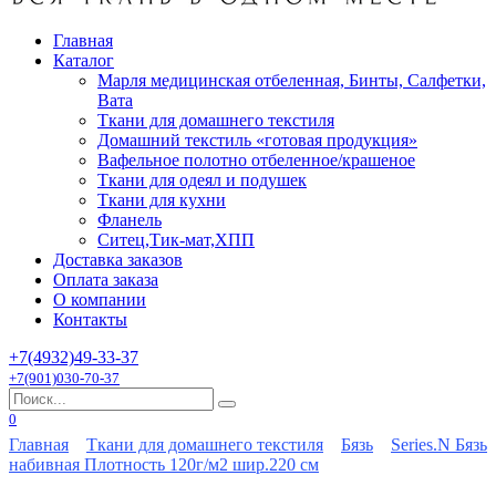
Главная
Каталог
Марля медицинская отбеленная, Бинты, Салфетки,
Вата
Ткани для домашнего текстиля
Домашний текстиль «готовая продукция»
Вафельное полотно отбеленное/крашеное
Ткани для одеял и подушек
Ткани для кухни
Фланель
Ситец,Тик-мат,ХПП
Доставка заказов
Оплата заказа
О компании
Контакты
+7(4932)49-33-37
+7(901)030-70-37
Search
for:
0
Главная
Ткани для домашнего текстиля
Бязь
Series.N Бязь
набивная Плотность 120г/м2 шир.220 см