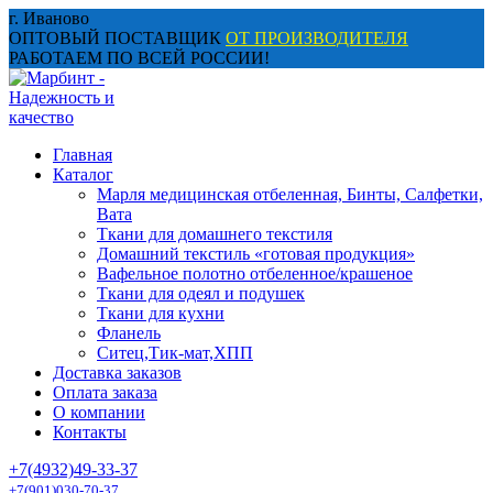
Перейти
г. Иваново
к
ОПТОВЫЙ ПОСТАВЩИК
ОТ ПРОИЗВОДИТЕЛЯ
содержанию
РАБОТАЕМ ПО ВСЕЙ РОССИИ!
Главная
Каталог
Марля медицинская отбеленная, Бинты, Салфетки,
Вата
Ткани для домашнего текстиля
Домашний текстиль «готовая продукция»
Вафельное полотно отбеленное/крашеное
Ткани для одеял и подушек
Ткани для кухни
Фланель
Ситец,Тик-мат,ХПП
Доставка заказов
Оплата заказа
О компании
Контакты
+7(4932)49-33-37
+7(901)030-70-37