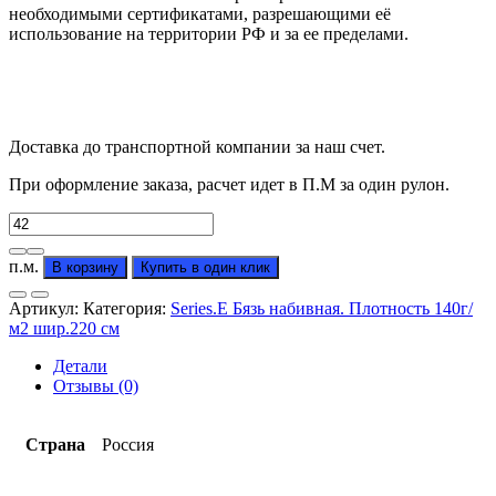
необходимыми сертификатами, разрешающими её
использование на территории РФ и за ее пределами.
Доставка до транспортной компании за наш счет.
При оформление заказа, расчет идет в П.М за один рулон.
Количество
товара
Бязь
п.м.
В корзину
Купить в один клик
"Кассана
сиреневый"
Артикул:
Категория:
Series.E Бязь набивная. Плотность 140г/
(от
м2 шир.220 см
производителя)
Детали
Отзывы (0)
Страна
Россия