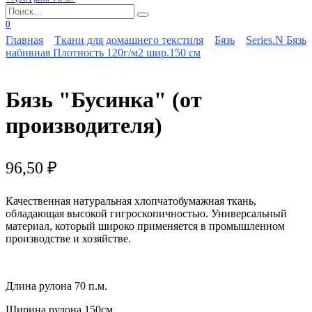
Search
for:
0
Главная
Ткани для домашнего текстиля
Бязь
Series.N Бязь
набивная Плотность 120г/м2 шир.150 см
Бязь "Бусинка" (от
производителя)
96,50
₽
Качественная натуральная хлопчатобумажная ткань,
обладающая высокой гигроскопичностью. Универсальный
материал, который широко применяется в промышленном
производстве и хозяйстве.
Длина рулона 70 п.м.
Ширина рулона 150см.