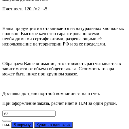
Плотность 120г/м2 +-5
Наша продукция изготавливается из натуральных хлопковых
волокон. Высокое качество гарантировано всеми
необходимыми сертификатами, разрешающими её
использование на территории РФ и за ее пределами.
Обращаем Ваше внимание, что стоимость рассчитывается в
зависимости от объема общего заказа. Стоимость товара
может быть ниже при крупном заказе.
Доставка до транспортной компании за наш счет.
При оформление заказа, расчет идет в П.М за один рулон.
Количество
товара
Бязь
п.м.
В корзину
Купить в один клик
"Бусинка"