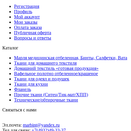
Регистрация
Профиль
Мой аккаунт
Мои заказы
Оплата заказа
Публичная оферта
Вопросы и ответы
Каталог
Марля медицинская отбеленная, Бинты, Салфетки, Вата
Ткани для домашнего текстиля
Домашний текстиль «готовая продукция»
Вафельное полотно отбеленное/крашеное
Ткани для одеял и подушек
Ткани для кухни
Фланель
Прочие ткани (Ситец/Тик-мат/ХПП)
Технические/обтирочные ткани
Связаться с нами
Эл.почта:
marbint@yandex.ru
Тел для связи:
+7(4932)49-33-37