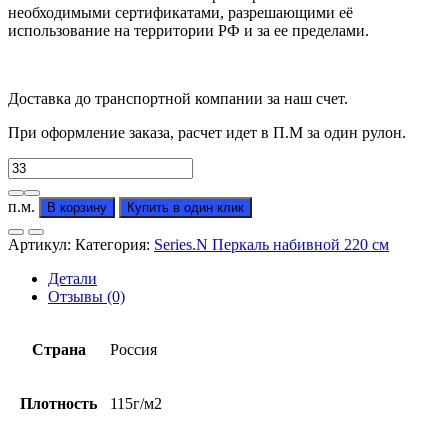
необходимыми сертификатами, разрешающими её
использование на территории РФ и за ее пределами.
Доставка до транспортной компании за наш счет.
При оформление заказа, расчет идет в П.М за один рулон.
Количество
товара
Перкаль
п.м.
В корзину
Купить в один клик
"Клетто"
(от
Артикул:
Категория:
Series.N Перкаль набивной 220 см
производителя)
Детали
Отзывы (0)
Страна
Россия
Плотность
115г/м2