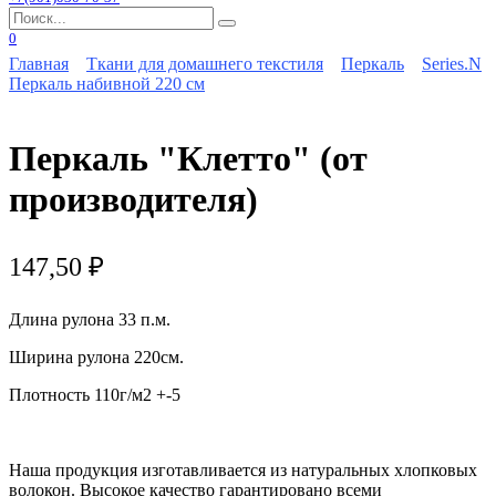
Search
for:
0
Главная
Ткани для домашнего текстиля
Перкаль
Series.N
Перкаль набивной 220 см
Перкаль "Клетто" (от
производителя)
147,50
₽
Длина рулона 33 п.м.
Ширина рулона 220см.
Плотность 110г/м2 +-5
Наша продукция изготавливается из натуральных хлопковых
волокон. Высокое качество гарантировано всеми