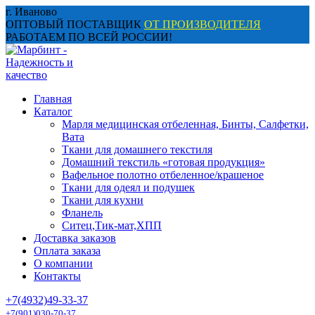
Перейти
г. Иваново
к
ОПТОВЫЙ ПОСТАВЩИК
ОТ ПРОИЗВОДИТЕЛЯ
содержанию
РАБОТАЕМ ПО ВСЕЙ РОССИИ!
Главная
Каталог
Марля медицинская отбеленная, Бинты, Салфетки,
Вата
Ткани для домашнего текстиля
Домашний текстиль «готовая продукция»
Вафельное полотно отбеленное/крашеное
Ткани для одеял и подушек
Ткани для кухни
Фланель
Ситец,Тик-мат,ХПП
Доставка заказов
Оплата заказа
О компании
Контакты
+7(4932)49-33-37
+7(901)030-70-37