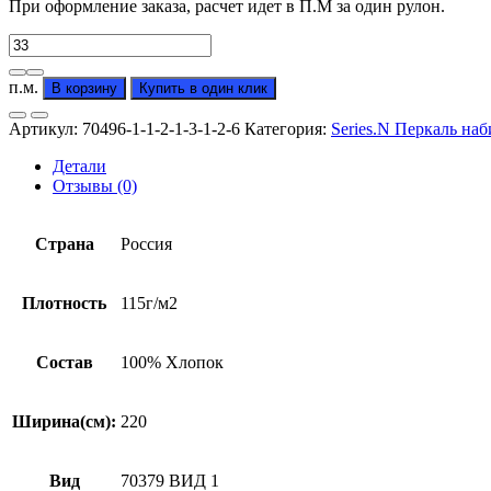
При оформление заказа, расчет идет в П.М за один рулон.
Количество
товара
Перкаль
п.м.
В корзину
Купить в один клик
"Геометрия"
с
Артикул:
70496-1-1-2-1-3-1-2-6
Категория:
Series.N Перкаль на
компаньоном
(от
Детали
производителя)
Отзывы (0)
Страна
Россия
Плотность
115г/м2
Состав
100% Хлопок
Ширина(см):
220
Вид
70379 ВИД 1