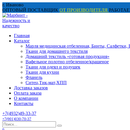
Перейти
г. Иваново
к
ОПТОВЫЙ ПОСТАВЩИК
ОТ ПРОИЗВОДИТЕЛЯ
РАБОТАЕ
содержанию
Главная
Каталог
Марля медицинская отбеленная, Бинты, Салфетки, 
Ткани для домашнего текстиля
Домашний текстиль «готовая продукция»
Вафельное полотно отбеленное/крашеное
Ткани для одеял и подушек
Ткани для кухни
Фланель
Ситец,Тик-мат,ХПП
Доставка заказов
Оплата заказа
О компании
Контакты
+7(4932)49-33-37
+7(901)030-70-37
Search
for:
0