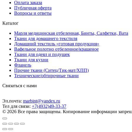
Оплата заказа
Публичная оферта
Вопросы и ответы
Каталог
Марля медицинская отбеленная, Бинты, Салфетки, Вата
Ткани для домашнего текстиля
Домашний текстиль «готовая продукция»
Вафельное полотно отбеленное/крашеное
Ткани для одеял и подушек
Ткани для кухни
Фланель
Прочие ткани (Ситец/Тик-мат/ХПП)
Технические/обтирочные ткани
Связаться с нами
Эл.почта:
marbint@yandex.ru
Тел для связи:
+7(4932)49-33-37
© 2026 Все права защищены. Копирование информации запреще