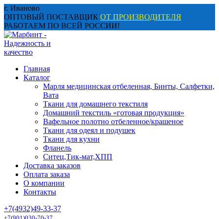
Перейти
г. Иваново
к
ОПТОВЫЙ ПОСТАВЩИК
ОТ ПРОИЗВОДИТЕЛЯ
содержанию
РАБОТАЕМ ПО ВСЕЙ РОССИИ!
Главная
Каталог
Марля медицинская отбеленная, Бинты, Салфетки,
Вата
Ткани для домашнего текстиля
Домашний текстиль «готовая продукция»
Вафельное полотно отбеленное/крашеное
Ткани для одеял и подушек
Ткани для кухни
Фланель
Ситец,Тик-мат,ХПП
Доставка заказов
Оплата заказа
О компании
Контакты
+7(4932)49-33-37
+7(901)030-70-37