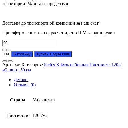
территории РФ и за ее пределами.
Доставка до транспортной компании за наш счет.
При оформление заказа, расчет идет в П.М за один рулон.
Количество
товара
Бязь
п.м.
В корзину
Купить в один клик
Узбекистан
вид
Артикул:
Категория:
Series.X Бязь набивная Плотность 120г/
"948/1"
м2 шир.150 см
(от
производителя)
Детали
Отзывы (0)
Страна
Узбекистан
Плотность
120г/м2